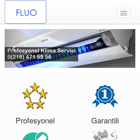
Toggle
navigati
Previous
Next
Profesyonel
Garantili